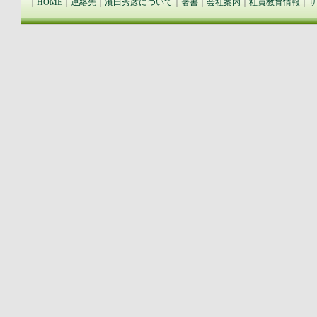
｜
HOME
｜
連絡先
｜
濱田秀彦について
｜
著書
｜
会社案内
｜
社員教育情報
｜
サ